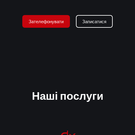
ть до підвищеного зносу гільзи: на стінках
Зателефонувати
Записатися
ть до подачі камеру згоряння збідненої
не згоряння палива та пошкодження
 двигуна. У поодиноких випадках вона
 двигун остаточно. Більшість виробників
 підвищеній витраті олії. Але ми
оршні - жодна хімія не відновить зношені
Наші послуги
 технічне обслуговування будь-якої
іалізованого обладнання. Усі роботи
виробника.
и, якісні олії та необхідні витратні