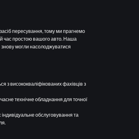
засіб пересування, тому ми прагнемо
ий час простою вашого авто. Наша
и знову могли насолоджуватися
ся з висококваліфікованих фахівців з
учасне технічне обладнання для точної
є індивідуальне обслуговування та
ля.