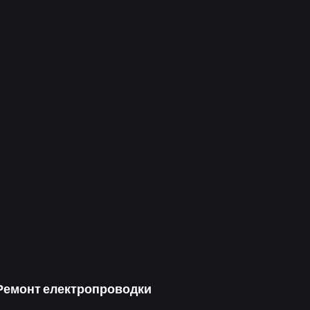
Ремон
Ремонт електропроводки