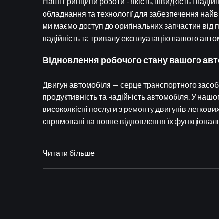
Наші принципи роботи - якість, швидкість і наді
обладнання та технології для забезпечення найви
ми маємо доступ до оригінальних запчастин від 
надійність та тривалу експлуатацію вашого авто
Відновлення робочого стану вашого ав
Двигун автомобіля — серце транспортного засоб
продуктивність та надійність автомобіля. У нашо
високоякісні послуги з ремонту двигунів легкових
спрямовані на повне відновлення їх функціональ
Читати більше
Капітальний ремонт двигуна у Львові
Коли потрібний капітальний ремонт двигуна?
Капітальний ремонт двигуна потрібен при критич
ладу. Здійснюється повне розбирання двигуна з