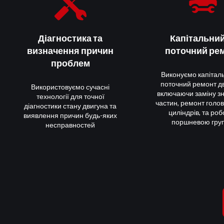
матеріали.
Щоб записатись на ремонт двигуна або отримати
Діагностика та
Капітальний
заповніть форму нижче.
визначення причин
поточний ре
проблем
Виконуємо капітал
поточний ремонт дв
Використовуємо сучасні
включаючи заміну з
технології для точної
частин, ремонт голов
діагностики стану двигуна та
циліндрів, та роб
виявлення причин будь-яких
поршневою гру
несправностей