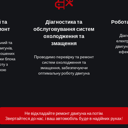
 консультацію, зателефонуйте нам або
 та
Діагностика та
Робота
монт
обслуговування систем
охолодження та
Діаг
елект
ьний та
змащення
двигун
игунів,
ефек
ношених
Проводимо перевірку та ремонт
ки блока
систем охолодження та
оту з
змащення, забезпечуючи
пою
оптимальну роботу двигуна
Не відкладайте ремонт двигуна на потім.
Звертайтеся до нас, і ваш автомобіль буде в надійних руках!