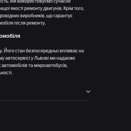
йність. Ми використовуємо сучасне
щої якості ремонту двигунів. Крім того,
провідних виробників, що гарантує
мобіля після ремонту.
томобіля
у. Його стан безпосередньо впливає на
му автосервісі у Львові ми надаємо
 автомобілів та мікроавтобусів,
ності.
ному зносі елементів або виході мотора з
 метою подальшого відновлення частин та