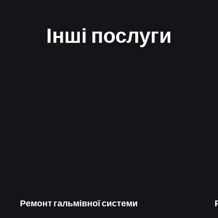
Інші послуги
 збільшити термін служби силового
актеристики. Процедура полягає в очищенні
амери згоряння від нагару – роботи
бладнання та хімічних реагентів.
камеру згоряння
я втрата потужності двигуна,
о механізму. Тому виникає масляне
Ремонт гальмівної системи
я і ​​кільцем самим поршня відбувається