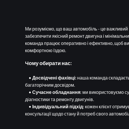
Ми розуміємо, що ваш автомобіль - це важливий 
забезпечити якісний ремонт двигуна і мінімальн
команда працює оперативно і ефективно, щоб в
комфортною їздою.
Чому обирати нас:
•
Досвідчені фахівці:
наша команда складаєть
багаторічним досвідом.
•
Сучасне обладнання
: ми використовуємо с
діагностики та ремонту двигунів.
•
Індивідуальний підхід:
кожен клієнт отриму
консультації щодо стану й потреб свого автомобі