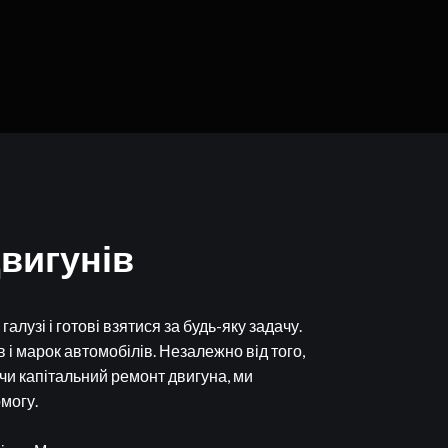
двигунів
алузі і готові взятися за будь-яку задачу.
в і марок автомобілів. Незалежно від того,
чи капітальний ремонт двигуна, ми
могу.